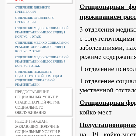
Стационарная фо
ОТДЕЛЕНИЕ ДНЕВНОГО
ПРЕБЫВАНИЯ
проживанием рас
ОТДЕЛЕНИЕ ВРЕМЕННОГО
ПРЕБЫВАНИЯ
3 отделения медик
ОТДЕЛЕНИЕ МЕДИКО-СОЦИАЛЬНОЙ
РЕАБИЛИТАЦИИ (МИЛОСЕРДИЕ) 1
с сопутствующими 
КОРПУС, 1 ЭТАЖ
ОТДЕЛЕНИЕ МЕДИКО-СОЦИАЛЬНОЙ
заболеваниями, на
РЕАБИЛИТАЦИИ (МИЛОСЕРДИЕ) 1
КОРПУС, 2 ЭТАЖ
режиме содержания 
ОТДЕЛЕНИЕ МЕДИКО-СОЦИАЛЬНОЙ
РЕАБИЛИТАЦИИ (МИЛОСЕРДИЕ) 3
КОРПУС 1 ЭТАЖ
1 отделение психол
ОТДЕЛЕНИЕ ПСИХОЛОГО-
ПЕДАГОГИЧЕСКОЙ ПОМОЩИ И
1 отделение социа
ОТДЕЛЕНИЕ СОЦИАЛЬНОЙ
РЕАБИЛИТАЦИИ
умственной отстало
ПРЕДОСТАВЛЕНИЕ
СОЦИАЛЬНЫХ УСЛУГ В
Стационарная фо
СТАЦИОНАРНОЙ ФОРМЕ
СОЦИАЛЬНОГО
койко-мест
ОБСЛУЖИВАНИЯ
РЕЕСТР ГРАЖДАН,
Полустационарная
ЖЕЛАЮЩИХ ПОЛУЧИТЬ
СОЦИАЛЬНЫЕ УСЛУГИ В
на 19 койко-мес