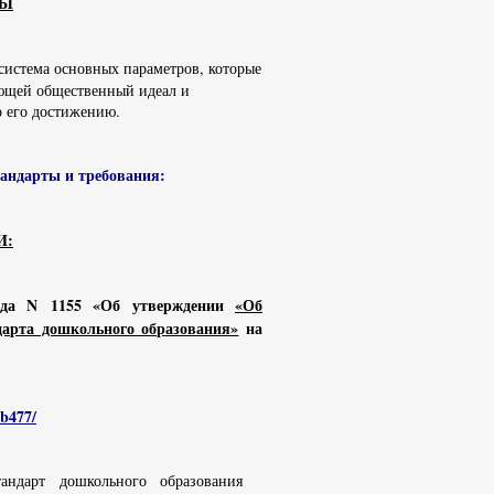
ТЫ
система основных параметров, которые
ающей общественный идеал и
о его достижению.
ндарты и требования:
И:
ода N 1155 «Об утверждении
«Об
ндарта дошкольного образования»
на
0b477/
стандарт дошкольного образования