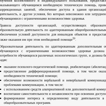
обучения коллективного и индивидуального пользования, предоставл
оказывающего обучающимся необходимую техническую помощь, пров
коррекционных занятий, обеспечение доступа в здания организаци
деятельность, и другие условия, без которых невозможно или затрудне
обучающимися с ограниченными возможностями здоровья.
Правила доступности организаций, осуществляющих образовате
образовательную деятельность по адаптированным общеобразовательны
обеспечения условий доступности для инвалидов объектов и предостав
20
также оказания им при этом необходимой помощи
.
Образовательная деятельность по адаптированным дополнительным 
обучающихся с ограниченными возможностями здоровья должна 
потребности обучающихся различных нозологических групп, и должна б
задач:
оказание психолого-педагогической помощи, реабилитации (абилитац
предоставление дифференцированной помощи, в том числе оказ
необходимости технической помощи;
обеспечение возможности вербальной и невербальной коммуника
проблемами коммуникации, в том числе:
с использованием средств альтернативной или дополнительной комм
воспитание самостоятельности и независимости при освоении доступн
формирование интереса к определенному виду деятельности в 
общеобразовательных программ.