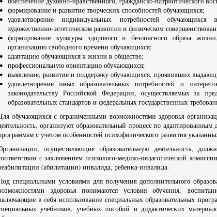
обеспечение духовно-нравственного, гражданско-патриотического во
формирование и развитие творческих способностей обучающихся;
удовлетворение индивидуальных потребностей обучающихся в
художественно-эстетическом развитии и физическом совершенствован
формирование культуры здорового и безопасного образа жизни
организацию свободного времени обучающихся;
адаптацию обучающихся к жизни в обществе;
профессиональную ориентацию обучающихся;
выявление, развитие и поддержку обучающихся, проявивших выдающи
удовлетворение иных образовательных потребностей и интерес
законодательству Российской Федерации, осуществляемых за пре
образовательных стандартов и федеральных государственных требован
Для обучающихся с ограниченными возможностями здоровья организац
деятельность, организуют образовательный процесс по адаптированным
программам с учетом особенностей психофизического развития указанны
Организации, осуществляющие образовательную деятельность, долж
соответствии с заключением психолого-медико-педагогической комисси
реабилитации (абилитации) инвалида, ребенка-инвалида.
Под специальными условиями для получения дополнительного образо
возможностями здоровья понимаются условия обучения, воспитан
включающие в себя использование специальных образовательных програ
специальных учебников, учебных пособий и дидактических материало