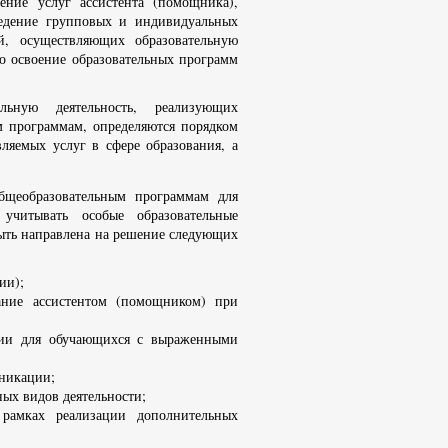
ение услуг ассистента (помощника),
едение групповых и индивидуальных
й, осуществляющих образовательную
но освоение образовательных программ
льную деятельность, реализующих
м программам, определяются порядком
ляемых услуг в сфере образования, а
общеобразовательным программам для
учитывать особые образовательные
ыть направлена на решение следующих
ии);
ание ассистентом (помощником) при
ции для обучающихся с выраженными
уникации;
ых видов деятельности;
рамках реализации дополнительных