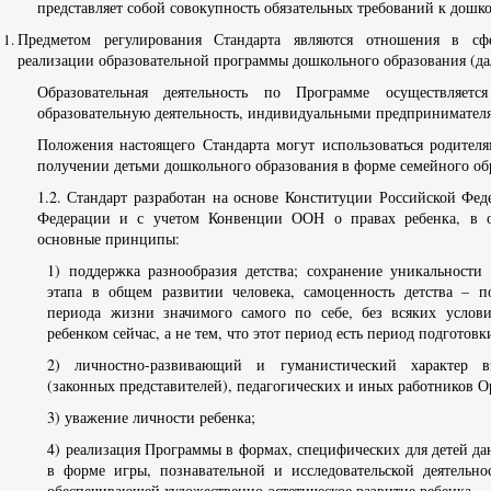
представляет собой совокупность обязательных требований к дошк
Предметом регулирования Стандарта являются отношения в сф
реализации образовательной программы дошкольного образования (да
Образовательная деятельность по Программе осуществляетс
образовательную деятельность, индивидуальными предпринимателя
Положения настоящего Стандарта могут использоваться родител
получении детьми дошкольного образования в форме семейного об
1.2. Стандарт разработан на основе Конституции Российской Фед
Федерации и с учетом Конвенции ООН о правах ребенка, в 
основные принципы:
1) поддержка разнообразия детства; сохранение уникальности
этапа в общем развитии человека, самоценность детства – п
периода жизни значимого самого по себе, без всяких услови
ребенком сейчас, а не тем, что этот период есть период подготов
2) личностно-развивающий и гуманистический характер вз
(законных представителей), педагогических и иных работников О
3) уважение личности ребенка;
4) реализация Программы в формах, специфических для детей да
в форме игры, познавательной и исследовательской деятельно
обеспечивающей художественно-эстетическое развитие ребенка.