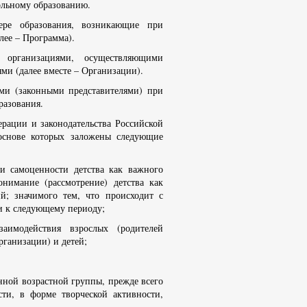
ольному образованию.
ере образования, возникающие при
лее – Программа).
я организациями, осуществляющими
ми (далее вместе – Организации).
ями (законными представителями) при
разования.
ерации и законодательства Российской
основе которых заложены следующие
 и самоценности детства как важного
онимание (рассмотрение) детства как
й; значимого тем, что происходит с
ки к следующему периоду;
аимодействия взрослых (родителей
рганизации) и детей;
нной возрастной группы, прежде всего
сти, в форме творческой активности,