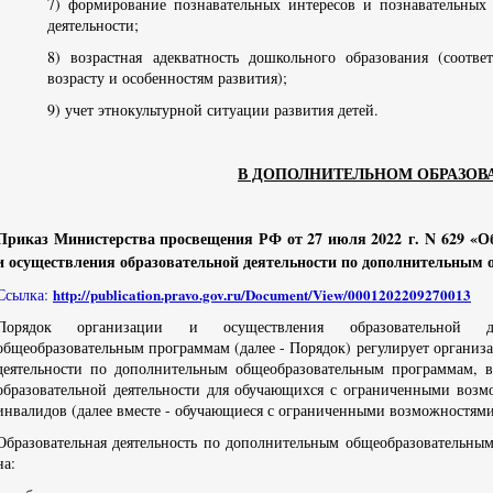
7) формирование познавательных интересов и познавательных
деятельности;
8) возрастная адекватность дошкольного образования (соотве
возрасту и особенностям развития);
9) учет этнокультурной ситуации развития детей.
В ДОПОЛНИТЕЛЬНОМ ОБРАЗОВ
Приказ Министерства просвещения РФ от 27 июля 2022 г. N 629 «О
и осуществления образовательной деятельности по дополнительным
Ссылка:
http://publication.pravo.gov.ru/Document/View/0001202209270013
Порядок организации и осуществления образовательной д
общеобразовательным программам (далее - Порядок) регулирует организ
деятельности по дополнительным общеобразовательным программам, в
образовательной деятельности для обучающихся с ограниченными возмо
инвалидов (далее вместе - обучающиеся с ограниченными возможностями
Образовательная деятельность по дополнительным общеобразовательны
на: