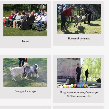
Выездной зоопарк
Гости
Выездной зоопарк
Поздравление вице-губернатора
ЛО Емельянова Н.П.