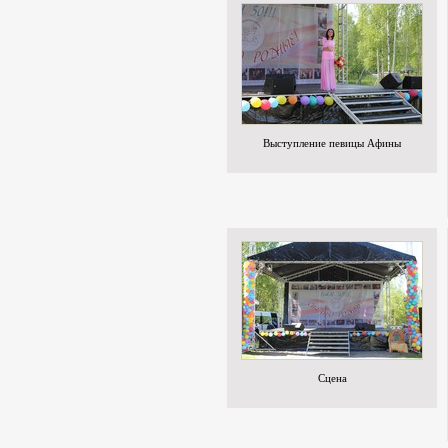
Выступление певицы Афины
Сцена