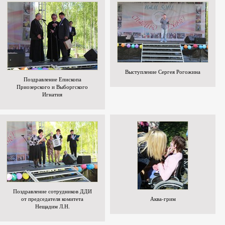
Выступление Сергея Рогожина
Поздравление Епископа
Приозерского и Выборгского
Игнатия
Поздравление сотрудников ДДИ
от председателя комитета
Аква-грим
Нещадим Л.Н.