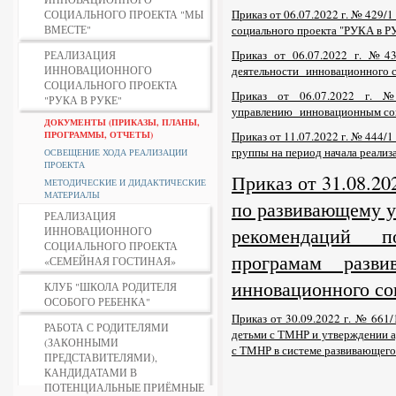
Приказ от 06.07.2022 г. № 429
СОЦИАЛЬНОГО ПРОЕКТА "МЫ
ВМЕСТЕ"
социального проекта "РУКА в 
Приказ от 06.07.2022 г. №43
РЕАЛИЗАЦИЯ
ИННОВАЦИОННОГО
деятельности
инновационного 
СОЦИАЛЬНОГО ПРОЕКТА
Приказ от 06.07.2022 г. 
"РУКА В РУКЕ"
управлению
инновационным со
ДОКУМЕНТЫ (ПРИКАЗЫ, ПЛАНЫ,
ПРОГРАММЫ, ОТЧЕТЫ)
Приказ от 11.07.2022 г. № 444/
группы на период начала реали
ОСВЕЩЕНИЕ ХОДА РЕАЛИЗАЦИИ
ПРОЕКТА
Приказ от 31.08.2
МЕТОДИЧЕСКИЕ И ДИДАКТИЧЕСКИЕ
МАТЕРИАЛЫ
по развивающему у
РЕАЛИЗАЦИЯ
рекомендаций по
ИННОВАЦИОННОГО
СОЦИАЛЬНОГО ПРОЕКТА
програмам разв
«СЕМЕЙНАЯ ГОСТИНАЯ»
и
нновационного с
КЛУБ "ШКОЛА РОДИТЕЛЯ
ОСОБОГО РЕБЕНКА"
Приказ от 30.09.2022 г. № 661
РАБОТА С РОДИТЕЛЯМИ
детьми с ТМНР и утверждении а
(ЗАКОННЫМИ
с ТМНР в системе развивающего
ПРЕДСТАВИТЕЛЯМИ),
КАНДИДАТАМИ В
ПОТЕНЦИАЛЬНЫЕ ПРИЁМНЫЕ