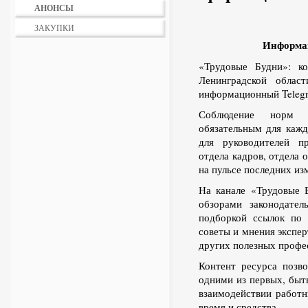
АНОНСЫ
ЗАКУПКИ
Информац
«Трудовые Будни»: к
Ленинградской облас
информационный Telegr
Соблюдение норм тр
обязательным для кажд
для руководителей п
отдела кадров, отдела 
на пульсе последних из
На канале «Трудовые 
обзорами законодател
подборкой ссылок по 
советы и мнения экспер
других полезных профе
Контент ресурса позв
одними из первых, быт
взаимодействии работн
время и средства.